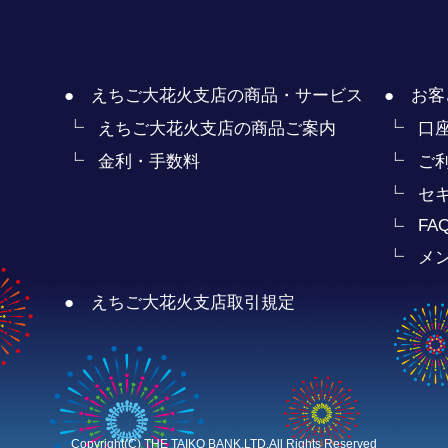
● えちご大花火支店の商品・サービス
● お客
えちご大花火支店の商品ご案内
口
金利・手数料
ご
セ
FA
メ
● えちご大花火支店取引規定
Copyright(C) THE TAIKO BANK,LTD.All Rights Reserved