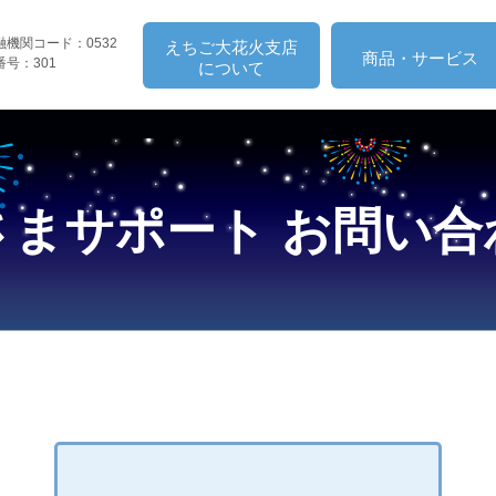
融機関コード：0532
えちご大花火支店
商品・サービス
番号：301
について
さまサポート お問い合