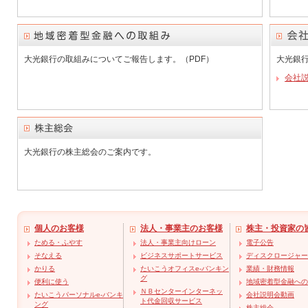
大光銀行の取組みについてご報告します。（PDF）
大光銀
会社説
大光銀行の株主総会のご案内です。
個人のお客様
法人・事業主のお客様
株主・投資家の
ためる・ふやす
法人・事業主向けローン
電子公告
そなえる
ビジネスサポートサービス
ディスクロージャー
かりる
たいこうオフィスe-バンキン
業績・財務情報
グ
便利に使う
地域密着型金融への
ＮＢセンターインターネッ
たいこうパーソナルe-バンキ
会社説明会動画
ト代金回収サービス
ング
株主総会