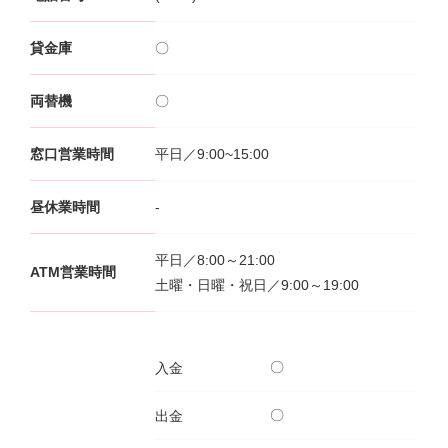
サービスのご案内
ログイン
貸金庫
〇
たいこうNavi
両替機
〇
（たいこうNaviをご利用のお客さま向け）
窓口営業時間
平日／9:00~15:00
サービスのご案内
ログイン
（※）
昼休業時間
-
※たいこうNaviはウェルスナビ株式会社が提供するサービスです。
これより先のページは、ウェルスナビ株式会社が運営するサイトとなりま
す。
平日／8:00～21:00
ATM営業時間
土曜・日曜・祝日／9:00～19:00
法人のお客さま
〇
入金
たいこうオフィスe-バンキング
〇
出金
サービスのご案内