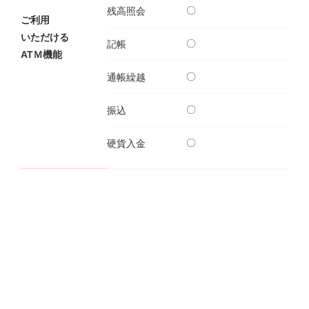
〇
残高照会
ご利用
NBセンター
いただける
〇
記帳
ATＭ機能
サービスのご案内
〇
通帳繰越
たいこうでんさいサービス
〇
振込
（電子債権をご利用のお客さま向け）
〇
硬貨入金
サービスのご案内
Taiko Big Advance
サービスのご案内