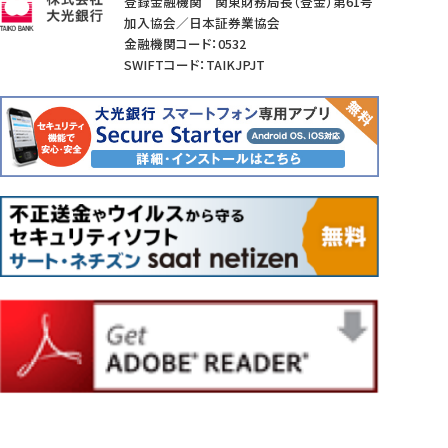
登録金融機関 関東財務局長（登金）第61号
加入協会／日本証券業協会
金融機関コード：0532
SWIFTコード：TAIKJPJT
当行ATMの
提携ATMの