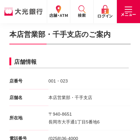
閉じる
閉じる
閉じる
メニュー
店舗・ATM
検索
ログイン
本店営業部・千手支店のご案内
手数料
預金金利
お問合わせ
個人のお客さま
店舗情報
たいこうパーソナルe-バンキング
個人の
法人の
企業・
採用
店番号
001・023
お客さま
お客さま
IR情報
情報
サービスのご案内
ログイン
デビット会員用 Web
店舗名
本店営業部・千手支店
（デビットカードをご利用のお客さま向け）
〒940-8651
所在地
サービスのご案内
ログイン
長岡市大手通1丁目5番地6
たいこうインターネット投信
電話番号
(0258)36-4000