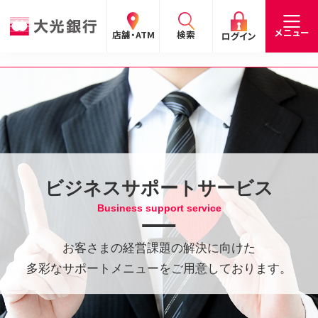
閉じる
閉じる
閉じる
メニュー
店舗・ATM
検索
ログイン
手数料
預金金利
お問合わせ
個人のお客さま
たいこうパーソナルe-バンキング
個人の
法人の
企業・
採用
ビジネスサポートサービス
お客さま
お客さま
IR情報
情報
サービスのご案内
ログイン
Business support service
デビット会員用 Web
（デビットカードをご利用のお客さま向け）
お客さまの経営課題の解決に向けた
多彩なサポートメニューをご用意しております。
サービスのご案内
ログイン
たいこうインターネット投信