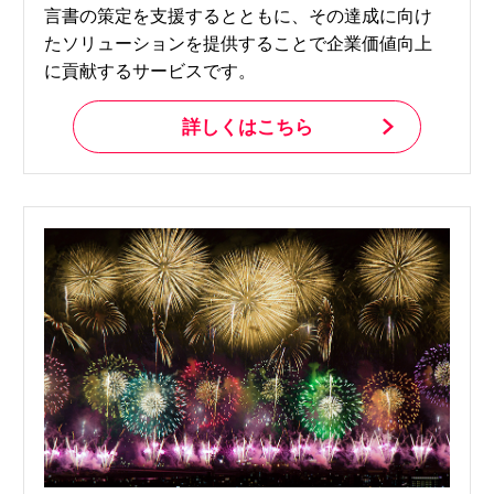
言書の策定を支援するとともに、その達成に向け
NBセンター
たソリューションを提供することで企業価値向上
に貢献するサービスです。
サービスのご案内
詳しくはこちら
たいこうでんさいサービス
（電子債権をご利用のお客さま向け）
サービスのご案内
Taiko Big Advance
サービスのご案内