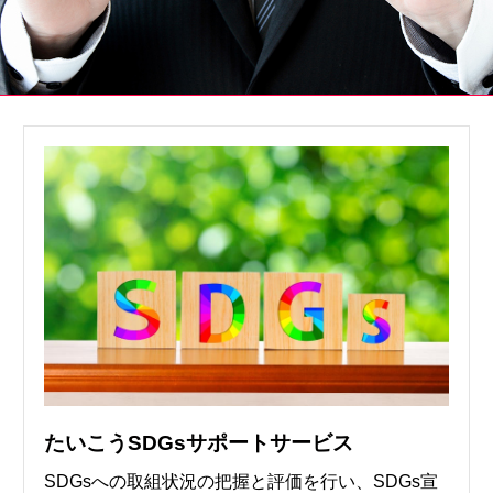
サービスのご案内
ログイン
たいこうNavi
（たいこうNaviをご利用のお客さま向け）
サービスのご案内
ログイン
（※）
※たいこうNaviはウェルスナビ株式会社が提供するサービスです。
これより先のページは、ウェルスナビ株式会社が運営するサイトとなりま
す。
法人のお客さま
たいこうオフィスe-バンキング
たいこうSDGsサポートサービス
SDGsへの取組状況の把握と評価を行い、SDGs宣
サービスのご案内