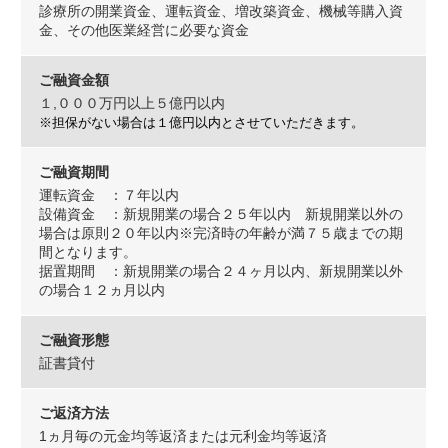
診療所の開業資金、運転資金、増改築資金、機械等購入資
金、その他医業経営に必要な資金
NBセンター
ご融資金額
サービスのご案内
１,０００万円以上５億円以内
※担保がない場合は１億円以内とさせていただきます。
たいこうでんさいサービス
（電子債権をご利用のお客さま向け）
ご融資期間
運転資金 ：７年以内
設備資金 ：新規開業の場合２５年以内 新規開業以外の
サービスのご案内
場合は原則２０年以内※完済時の年齢が満７５歳までの期
間となります。
Taiko Big Advance
据置期間 ：新規開業の場合２４ヶ月以内、新規開業以外
の場合１２ヵ月以内
サービスのご案内
ご融資形態
証書貸付
ご返済方法
1ヵ月毎の元金均等返済または元利金均等返済