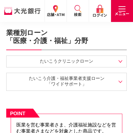
閉じる
閉じる
閉じる
メニュー
店舗・ATM
検索
ログイン
業種別ローン
「医療・介護・福祉」分野
手数料
預金金利
お問合わせ
個人のお客さま
たいこうパーソナルe-バンキング
たいこうクリニックローン
個人の
法人の
企業・
採用
お客さま
お客さま
IR情報
情報
サービスのご案内
ログイン
たいこう介護・福祉事業者支援ローン
「ワイドサポート」
デビット会員用 Web
（デビットカードをご利用のお客さま向け）
POINT
サービスのご案内
ログイン
医業を営む事業者さま、介護福祉施設などを営
たいこうインターネット投信
む事業者さまなどを対象とした商品です。