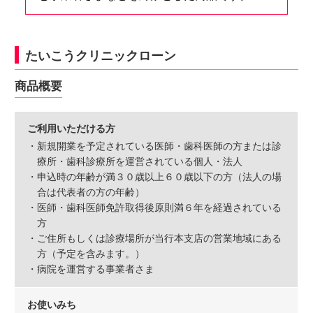
サービスのご案内
ログイン
たいこうクリニックローン
たいこうNavi
（たいこうNaviをご利用のお客さま向け）
商品概要
サービスのご案内
ログイン
（※）
ご利用いただける方
・新規開業を予定されている医師・歯科医師の方または診
※たいこうNaviはウェルスナビ株式会社が提供するサービスです。
療所・歯科診療所を運営されている個人・法人
これより先のページは、ウェルスナビ株式会社が運営するサイトとなりま
・申込時の年齢が満３０歳以上６０歳以下の方（法人の場
す。
合は代表者の方の年齢）
・医師・歯科医師免許取得後原則満６年を経過されている
法人のお客さま
方
・ご住所もしくは診療場所が当行本支店の営業地域にある
方（予定を含みます。）
たいこうオフィスe-バンキング
・病院を運営する事業者さま
お使いみち
サービスのご案内