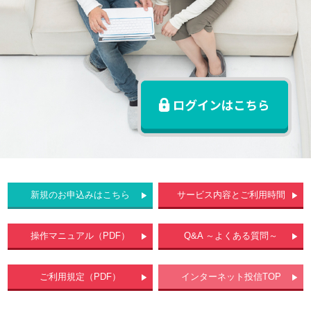
サービスのご案内
ログイン
たいこうNavi
（たいこうNaviをご利用のお客さま向け）
サービスのご案内
ログイン
（※）
※たいこうNaviはウェルスナビ株式会社が提供するサービスです。
これより先のページは、ウェルスナビ株式会社が運営するサイトとなりま
す。
新規のお申込みはこちら
サービス内容とご利用時間
法人のお客さま
操作マニュアル（PDF）
Q&A ～よくある質問～
たいこうオフィスe-バンキング
ご利用規定（PDF）
インターネット投信TOP
サービスのご案内