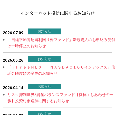
NBセンター
インターネット投信に関するお知らせ
サービスのご案内
お知らせ
2026.07.09
たいこうでんさいサービス
「日経平均高配当利回り株ファンド」新規購入のお申込み受
（電子債権をご利用のお客さま向け）
け一時停止のお知らせ
サービスのご案内
お知らせ
2026.05.26
「ｉＦｒｅｅＮＥＸＴ ＮＡＳＤＡＱ１００インデックス」
Taiko Big Advance
託金限度額の変更のお知らせ
サービスのご案内
お知らせ
2026.04.14
リスク抑制世界8資産バランスファンド【愛称：しあわせの一
歩】投資対象追加に関するお知らせ
お知らせ