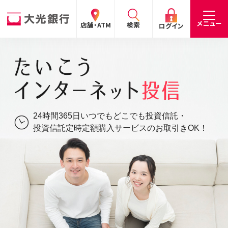
閉じる
閉じる
閉じる
メニュー
店舗・ATM
検索
ログイン
手数料
預金金利
お問合わせ
個人のお客さま
たいこうパーソナルe-バンキング
24時間365日いつでもどこでも投資信託・
個人の
法人の
企業・
採用
投資信託定時定額購入サービスのお取引きOK！
お客さま
お客さま
IR情報
情報
サービスのご案内
ログイン
デビット会員用 Web
（デビットカードをご利用のお客さま向け）
サービスのご案内
ログイン
たいこうインターネット投信