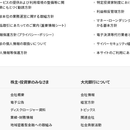
ービスの提供および利用環境の整備等に関
特定投資家制度におけ
律にもとづく勧誘方針
利益相反管理方針
ま本位の業務運営に関する取組方針
マネー・ローンダリン
品取引にあたってのご案内（重要情報シート）
かる基本方針
報保護方針（プライバシー・ポリシー）
電子決済等代行業者
まの個人情報の取扱いについて
サイバーセキュリティ
人情報等保護方針
本サイトのご利用にあ
株主・投資家のみなさま
大光銀行について
会社概要
会社情報
電子公告
経営方針
ディスクロージャー資料
トピックス
業績・財務情報
関連会社
地域密着型金融への取組み
社会貢献活動