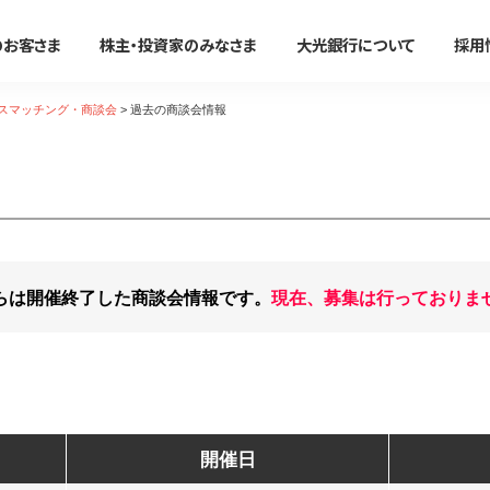
のお客さま
株主・投資家のみなさま
大光銀行について
採用
スマッチング・商談会
>
過去の商談会情報
法人のお客さま
かりる
事務効率化
便利に使う
事業承継・M＆A
たいこうオフィスe-バンキング
すべて見る
すべて見る
すべて見る
すべて見る
サービスのご案内
ン
住宅ローン
たいこうオフィスe-バンキング
大光銀行アプリ〜Myらっこ
事業承継支援サービス
NBセンター
らは開催終了した商談会情報です。
現在、募集は行っておりま
マイカーローン
NBセンターインターネット
大光Visaデビットカード
M＆A関連サービス
サービスのご案内
代金回収サービス
教育ローン
たいこうパーソナルe-バンキ
たいこうでんさいサービス
（電子債権をご利用のお客さま
たいこうでんさいサービス
新着情報・イベント情
フリーローン
電子マネーチャージ
すべて見る
サービスのご案内
ファームバンキングサービス
カードローン
ポイントサービス
Taiko Big Advance
開催日
リフォームローン
提携ATM
新着情報/ニュースリリース/