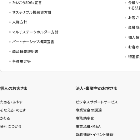
たいこうSDGs宣言
金融サ
する法
サステナブル投融資方針
お客さ
人権方針
金融商
マルチステークホルダー方針
個人情
パートナーシップ構築宣言
お客さ
商品概要説明書
特定個
各種規定等
個人のお客さま
法人・事業主のお客さま
ためる・ふやす
ビジネスサポートサービス
そなえる・のこす
事業資金の調達
かりる
事務効率化
便利につかう
事業承継・M&A
新着情報・イベント情報