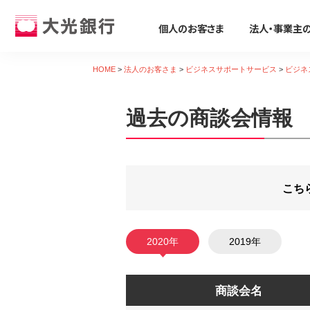
個人のお客さま
法人・事業主
個人のお客さま
法人・事業主のお客さま
株主・投資家のみなさま
大光銀行について
採用情報
HOME
>
法人のお客さま
>
ビジネスサポートサービス
>
ビジネ
個人のお客さま
過去の商談会情報
ためる・ふやす
ビジネスサポート
株主・投資家のみなさま
大光銀行について
採用情報
そなえる・のこす
事業資金の調達
たいこうパーソナルe-バンキング
すべて見る
サービス すべて見る
すべて見る
すべて見る
すべて見る
すべて見る
すべて見る
サービスのご案内
ログイン
口座をひらく
たいこうSDGsサポートサービス
会社概要
会社情報
新卒採用募集要項
保険
ビジネス カードローン/フリーロー
デビット会員用 Web
（デビットカードをご利用のお客さま向け）
こち
投資信託
Taiko Big Advance
電子公告
経営方針
会社概要
iDeCo
たいこう創業支援ローン「勇進」
サービスのご案内
ログイン
たいこうNavi
ビジネスマッチング・商談会
ディスクロージャー資料
トピックス
採用Q&A
遺言信託・遺産整理業務
主な事業性融資商品
たいこうインターネット投信
2020年
2019年
金融商品仲介
経営コンサルティング
業績・財務情報
関連会社
中途採用募集要項
相続手続き支援サービス
医療・介護・福祉分野
サービスのご案内
ログイン
各種預金
補助金・助成金
地域密着型金融への取組み
社会貢献活動
復職(ジョブ・リターン)制度要項
農業・六次産業分野
たいこうNavi
商談会名
（たいこうNaviをご利用のお客さま向け）
えちご大花火支店
人材紹介業務
会社説明会動画
環境への取組み
環境・エネルギー分野