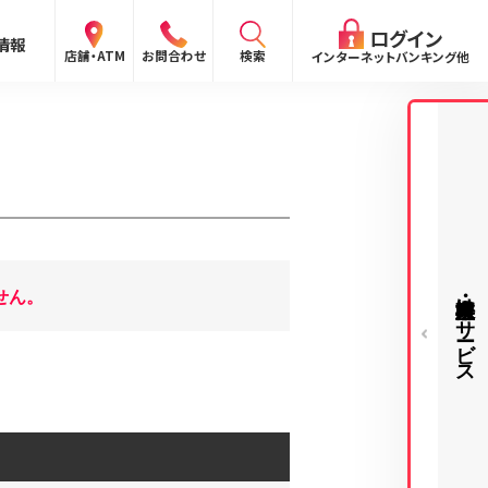
閉じる
ログイン
情報
検索
店舗・ATM
お問合わせ
インターネットバンキング他
検索
ログイン
〜
法人・事業主様向けサービス
せん。
ログイン
ング
向け）
報
ログイン