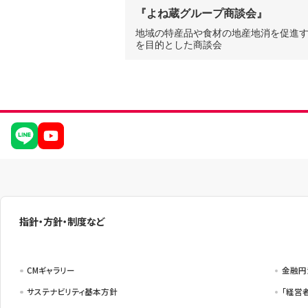
サービスのご案内
ログイン
（※）
『よね蔵グループ商談会』
外国為替・海外進出支援
株主総会
ダイバーシティ推進への取り組み
たいこうSDGs私募債
サービス
※たいこうNaviはウェルスナビ株式会社が提供するサービスです。
地域の特産品や食材の地産地消を促進
これより先のページは、ウェルスナビ株式会社が運営するサイトとなります。
創立80周年記念動画
を目的とした商談会
ビジネスサポートサービス一覧
お役立ちリンク集
指針・方針・制度など
CMギャラリー
金融円
サステナビリティ基本方針
「経営