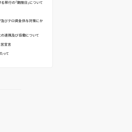
る移行の「期限日」について
グ及びテロ資金供与対策にか
との連携及び協働について
経営宣言
たって