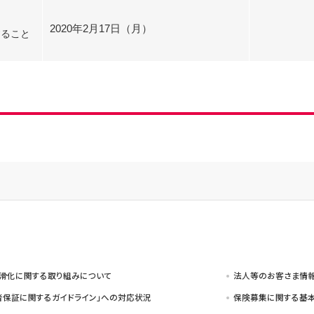
サービスのご案内
お知らせ
ことらサービス
2020年2月17日（月）
セミナー/イベント情報
すること
年金受取
貸金庫
滑化に関する取り組みについて
法人等のお客さま情
者保証に関するガイドライン」への対応状況
保険募集に関する基本