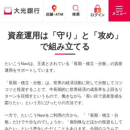
閉じる
閉じる
閉じる
メニュー
店舗・ATM
検索
ログイン
資産運用は「守り」と「攻め」
手数料
預金金利
お問合わせ
個人のお客さま
で組み立てる
たいこうパーソナルe-バンキング
たいこうNaviは、王道とされている「長期・積立・分散」の資産
個人の
法人の
企業・
採用
運用をサポートしています。
お客さま
お客さま
IR情報
情報
サービスのご案内
ログイン
「長期・積立・分散」は、世界の経済活動に対して分散してコツ
デビット会員用 Web
コツと投資することで、中長期的に世界経済の成長率を上回るリ
ターンを目指すというもので、働きながら「長い目で資産形成を
（デビットカードをご利用のお客さま向け）
図りたい」という方にぴったりの方法です。
サービスのご案内
ログイン
一方で、たいこうNaviをご利用の方から、「『長期・積立・分
散』だけで十分なのでしょうか」「個別株などほかの投資もして
たいこうインターネット投信
みたい」という声をいただくこともあります。今回のコラムで