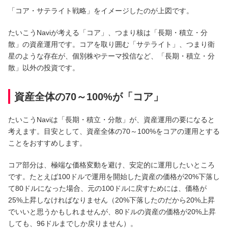
「コア・サテライト戦略」をイメージしたのが上図です。
NBセンター
たいこうNaviが考える「コア」、つまり核は「長期・積立・分
散」の資産運用です。コアを取り囲む「サテライト」、つまり衛
サービスのご案内
星のような存在が、個別株やテーマ投信など、「長期・積立・分
散」以外の投資です。
たいこうでんさいサービス
（電子債権をご利用のお客さま向け）
資産全体の70～100%が「コア」
サービスのご案内
たいこうNaviは「長期・積立・分散」が、資産運用の要になると
考えます。目安として、資産全体の70～100%をコアの運用とする
Taiko Big Advance
ことをおすすめします。
コア部分は、極端な価格変動を避け、安定的に運用したいところ
サービスのご案内
です。たとえば100ドルで運用を開始した資産の価格が20%下落し
て80ドルになった場合、元の100ドルに戻すためには、価格が
25%上昇しなければなりません（20%下落したのだから20%上昇
でいいと思うかもしれませんが、80ドルの資産の価格が20%上昇
しても、96ドルまでしか戻りません）。