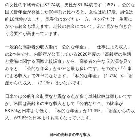
の女性の平均寿命は87.74歳、男性が81.64歳です（※2）。公的な
国民皆年金が発足した60年前と比べると、女性は約17歳、男性は
サービスのご案内
ログイン
約16歳伸びました。長寿化はめでたい一方、その分だけ一生涯に
かかるお金も増えます。老後のお金について、若い頃から向き合
たいこうNavi
う必要性が高まっています。
（たいこうNaviをご利用のお客さま向け）
一般的な高齢者の収入源は「公的な年金」、「仕事による収入」
の2本柱です。内閣府が公表している2020年度の「高齢者の生活
サービスのご案内
ログイン
（※）
と意識に関する国際比較調査」から、高齢者の主な収入源を見て
みると、「公的な年金」が67%と最も多いです。その次が「仕事
※たいこうNaviはウェルスナビ株式会社が提供するサービスです。
による収入」で20%になります。「私的な年金」（1.7%）や「財
これより先のページは、ウェルスナビ株式会社が運営するサイトとなりま
す。
産からの収入」（2.1%）は少ないです。
日米では公的年金制度など異なる点が多く単純比較は難しいです
法人のお客さま
が、米国は高齢者の主な収入として「公的な年金」の比率が
53.5%と日本より低く、「私的な年金」が11.3%、「財産からの収
入」が7.8%と日本よりも高くなっています。
たいこうオフィスe-バンキング
日米の高齢者の主な収入
サービスのご案内