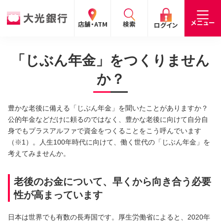
閉じる
閉じる
閉じる
メニュー
店舗・ATM
検索
ログイン
「じぶん年金」をつくりません
手数料
預金金利
お問合わせ
個人のお客さま
か？
たいこうパーソナルe-バンキング
豊かな老後に備える「じぶん年金」を聞いたことがありますか？
個人の
法人の
企業・
採用
公的年金などだけに頼るのではなく、豊かな老後に向けて自分自
お客さま
お客さま
IR情報
情報
サービスのご案内
ログイン
身でもプラスアルファで資金をつくることをこう呼んでいます
（※1）。人生100年時代に向けて、働く世代の「じぶん年金」を
デビット会員用 Web
考えてみませんか。
（デビットカードをご利用のお客さま向け）
老後のお金について、早くから向き合う必要
サービスのご案内
ログイン
性が高まっています
たいこうインターネット投信
日本は世界でも有数の長寿国です。厚生労働省によると、2020年