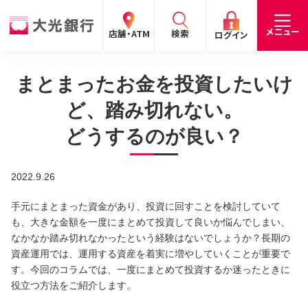
閉じる
閉じる
閉じる
メニュー
店舗・ATM
検索
ログイン
まとまったお金を投資したいけ
手数料
預金金利
お問合わせ
個人のお客さま
ど、踏み切れない。
どうするのが良い？
たいこうパーソナルe-バンキング
個人の
法人の
企業・
採用
2022.9.26
お客さま
お客さま
IR情報
情報
サービスのご案内
ログイン
手元にまとまった資金があり、投資に回すことを検討していて
デビット会員用 Web
も、大きな金額を一度にまとめて投資して良いか悩んでしまい、
（デビットカードをご利用のお客さま向け）
なかなか踏み切れなかったという経験はないでしょうか？長期の
資産運用では、運用する資産を着実に増やしていくことが重要で
サービスのご案内
ログイン
す。今回のコラムでは、一度にまとめて投資するか迷ったときに
役立つ方法をご紹介します。
たいこうインターネット投信