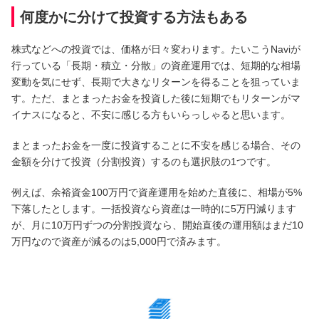
何度かに分けて投資する方法もある
サービスのご案内
ログイン
株式などへの投資では、価格が日々変わります。たいこうNaviが
たいこうNavi
行っている「長期・積立・分散」の資産運用では、短期的な相場
変動を気にせず、長期で大きなリターンを得ることを狙っていま
（たいこうNaviをご利用のお客さま向け）
す。ただ、まとまったお金を投資した後に短期でもリターンがマ
イナスになると、不安に感じる方もいらっしゃると思います。
サービスのご案内
ログイン
（※）
まとまったお金を一度に投資することに不安を感じる場合、その
金額を分けて投資（分割投資）するのも選択肢の1つです。
※たいこうNaviはウェルスナビ株式会社が提供するサービスです。
これより先のページは、ウェルスナビ株式会社が運営するサイトとなりま
す。
例えば、余裕資金100万円で資産運用を始めた直後に、相場が5%
下落したとします。一括投資なら資産は一時的に5万円減ります
法人のお客さま
が、月に10万円ずつの分割投資なら、開始直後の運用額はまだ10
万円なので資産が減るのは5,000円で済みます。
たいこうオフィスe-バンキング
サービスのご案内