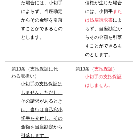
た場合には、小切手
債権が生じた場合
によらず、当座勘定
には、小切手
また
からその金額を引落
は払戻請求書
によ
すことができるもの
らず、当座勘定か
とします。
らその金額を引落
すことができるも
のとします。
第13条（
支払保証に代
第13条（
支払保証
）
わる取扱い
）
小切手の支払保証
小切手の支払保証は
はしません。
しません。ただし、
その請求があるとき
は、当行は自己宛小
切手を交付し、その
金額を当座勘定から
引落します。