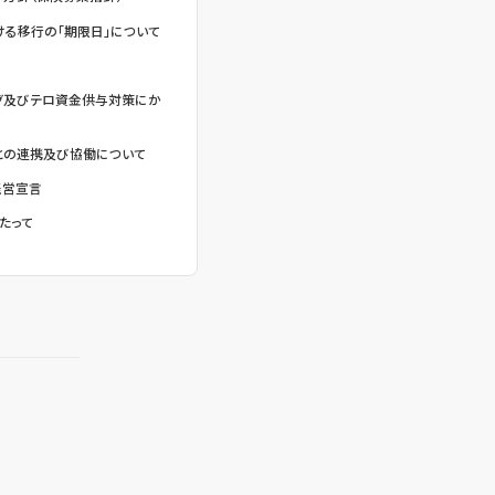
る移行の「期限日」について
グ及びテロ資金供与対策にか
との連携及び協働について
経営宣言
たって