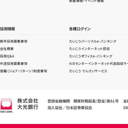
新着情報・イベント情報
採用情報
各種ログイン
新卒採用募集要項
たいこうパーソナルe-バンキング
会社概要
たいこうインターネット投信
採用Q&A
たいこうオフィスe-バンキング
中途採用募集要項
ＮＢセンターインターネット代金回収サ
復職（ジョブ・リターン）制度要項
たいこう でんさいサービス
登録金融機関 関東財務局長（登金）第61号
金
加入協会／日本証券業協会
SW