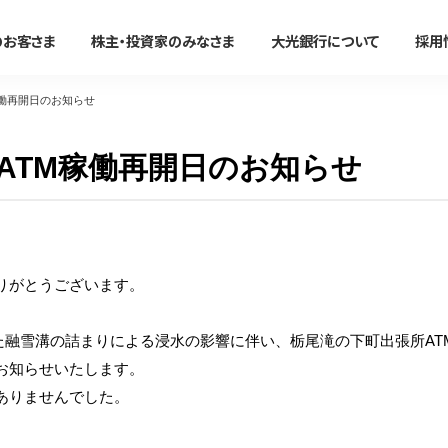
のお客さま
株主・投資家のみなさま
大光銀行について
採用
稼働再開日のお知らせ
法人のお客さま
ATM稼働再開日のお知らせ
かりる
事務効率化
便利に使う
事業承継・M＆A
たいこうオフィスe-バンキング
すべて見る
すべて見る
すべて見る
すべて見る
サービスのご案内
ン
住宅ローン
たいこうオフィスe-バンキング
大光銀行アプリ〜Myらっこ
事業承継支援サービス
NBセンター
りがとうございます。
マイカーローン
NBセンターインターネット
大光Visaデビットカード
M＆A関連サービス
サービスのご案内
代金回収サービス
教育ローン
たいこうパーソナルe-バンキ
たいこうでんさいサービス
ました融雪溝の詰まりによる浸水の影響に伴い、栃尾滝の下町出張所A
（電子債権をご利用のお客さま
たいこうでんさいサービス
新着情報・イベント情
フリーローン
電子マネーチャージ
お知らせいたします。
すべて見る
サービスのご案内
ファームバンキングサービス
ありませんでした。
カードローン
ポイントサービス
Taiko Big Advance
リフォームローン
提携ATM
新着情報/ニュースリリース/