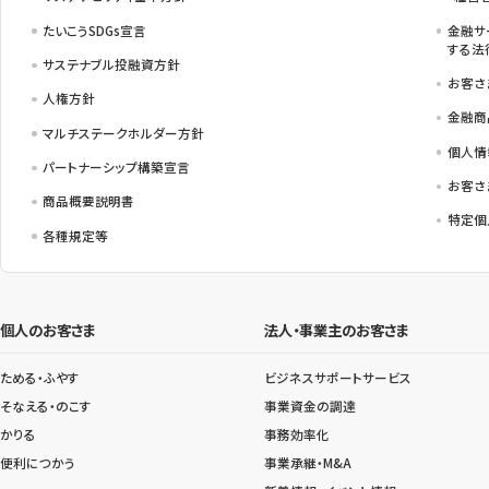
たいこうSDGs宣言
金融サ
する法
サステナブル投融資方針
お客さ
人権方針
金融商
マルチステークホルダー方針
個人情
パートナーシップ構築宣言
お客さ
商品概要説明書
特定個
各種規定等
個人のお客さま
法人・事業主のお客さま
ためる・ふやす
ビジネスサポートサービス
そなえる・のこす
事業資金の調達
かりる
事務効率化
便利につかう
事業承継・M&A