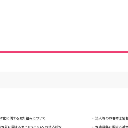
サービスのご案内
お知らせ
ことらサービス
セミナー/イベント情報
年金受取
貸金庫
滑化に関する取り組みについて
法人等のお客さま情
者保証に関するガイドライン」への対応状況
保険募集に関する基本