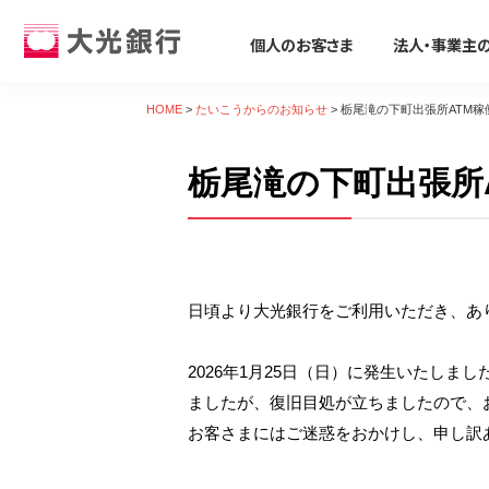
個人のお客さま
法人・事業主
個人のお客さま
法人・事業主のお客さま
株主・投資家のみなさま
大光銀行について
採用情報
HOME
>
たいこうからのお知らせ
>
栃尾滝の下町出張所ATM
個人のお客さま
栃尾滝の下町出張所
ためる・ふやす
ビジネスサポート
株主・投資家のみなさま
大光銀行について
採用情報
そなえる・のこす
事業資金の調達
たいこうパーソナルe-バンキング
すべて見る
サービス すべて見る
すべて見る
すべて見る
すべて見る
すべて見る
すべて見る
サービスのご案内
ログイン
口座をひらく
たいこうSDGsサポートサービス
会社概要
会社情報
新卒採用募集要項
保険
ビジネス カードローン/フリーロー
デビット会員用 Web
（デビットカードをご利用のお客さま向け）
日頃より大光銀行をご利用いただき、あ
投資信託
Taiko Big Advance
電子公告
経営方針
会社概要
iDeCo
たいこう創業支援ローン「勇進」
サービスのご案内
ログイン
たいこうNavi
ビジネスマッチング・商談会
ディスクロージャー資料
トピックス
採用Q&A
遺言信託・遺産整理業務
主な事業性融資商品
たいこうインターネット投信
2026年1月25日（日）に発生いたし
金融商品仲介
経営コンサルティング
業績・財務情報
関連会社
中途採用募集要項
相続手続き支援サービス
医療・介護・福祉分野
ましたが、復旧目処が立ちましたので、
サービスのご案内
ログイン
お客さまにはご迷惑をおかけし、申し訳
各種預金
補助金・助成金
地域密着型金融への取組み
社会貢献活動
復職(ジョブ・リターン)制度要項
農業・六次産業分野
たいこうNavi
（たいこうNaviをご利用のお客さま向け）
えちご大花火支店
人材紹介業務
会社説明会動画
環境への取組み
環境・エネルギー分野