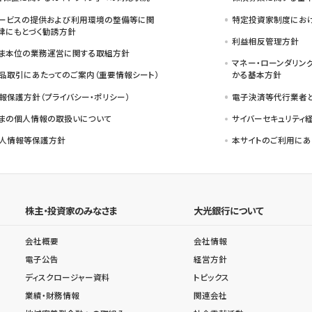
ービスの提供および利用環境の整備等に関
特定投資家制度におけ
律にもとづく勧誘方針
利益相反管理方針
ま本位の業務運営に関する取組方針
マネー・ローンダリン
品取引にあたってのご案内（重要情報シート）
かる基本方針
報保護方針（プライバシー・ポリシー）
電子決済等代行業者
まの個人情報の取扱いについて
サイバーセキュリティ
人情報等保護方針
本サイトのご利用にあ
株主・投資家のみなさま
大光銀行について
会社概要
会社情報
電子公告
経営方針
ディスクロージャー資料
トピックス
業績・財務情報
関連会社