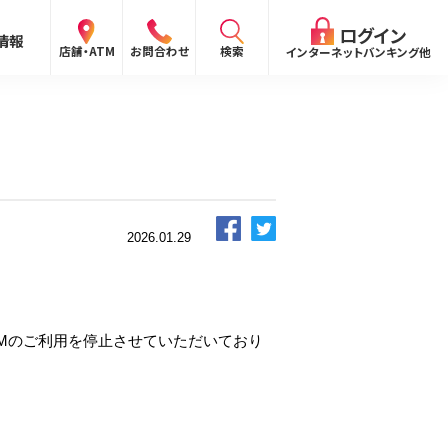
閉じる
ログイン
情報
検索
店舗・ATM
お問合わせ
インターネットバンキング他
検索
ログイン
2026.01.29
〜
ログイン
ング
TMのご利用を停止させていただいており
向け）
報
ログイン