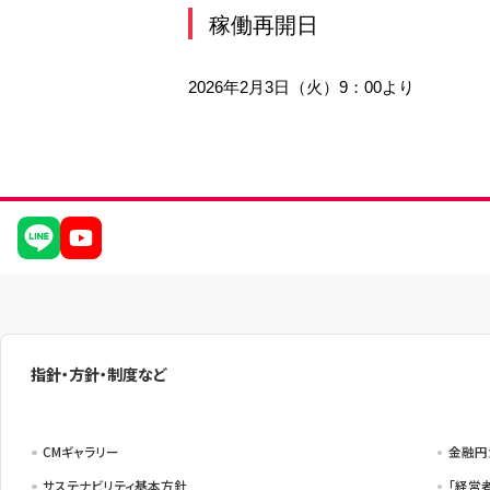
サービスのご案内
ログイン
（※）
稼働再開日
外国為替・海外進出支援
株主総会
ダイバーシティ推進への取り組み
たいこうSDGs私募債
サービス
※たいこうNaviはウェルスナビ株式会社が提供するサービスです。
これより先のページは、ウェルスナビ株式会社が運営するサイトとなります。
創立80周年記念動画
2026年2月3日（火）9：00より
ビジネスサポートサービス一覧
お役立ちリンク集
指針・方針・制度など
CMギャラリー
金融円
サステナビリティ基本方針
「経営