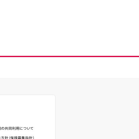
ログイン
報の共同利用について
方針（保険募集指針）