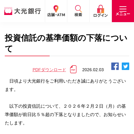
閉じる
閉じる
閉じる
メニュー
店舗・ATM
検索
ログイン
投資信託の基準価額の下落につい
手数料
預金金利
お問合わせ
個人のお客さま
て
たいこうパーソナルe-バンキング
PDFダウンロード
2026.02.03
個人の
法人の
企業・
採用
お客さま
お客さま
IR情報
情報
サービスのご案内
ログイン
日頃より大光銀行をご利用いただき誠にありがとうござい
ます。
デビット会員用 Web
（デビットカードをご利用のお客さま向け）
以下の投資信託について、２０２６年２月２日（月）の基
準価額が前日比５％超の下落となりましたので、お知らせい
サービスのご案内
ログイン
たします。
たいこうインターネット投信