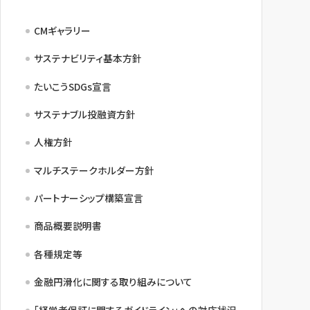
NBセンター
CMギャラリー
サステナビリティ基本方針
サービスのご案内
たいこうSDGs宣言
たいこうでんさいサービス
サステナブル投融資方針
（電子債権をご利用のお客さま向け）
人権方針
サービスのご案内
マルチステークホルダー方針
Taiko Big Advance
パートナーシップ構築宣言
商品概要説明書
サービスのご案内
各種規定等
金融円滑化に関する取り組みについて
「経営者保証に関するガイドライン」への対応状況