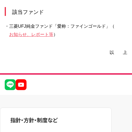
該当ファンド
サービスのご案内
ログイン
・三菱UFJ純金ファンド「愛称：ファインゴールド」（
たいこうNavi
お知らせ、レポート等
）
（たいこうNaviをご利用のお客さま向け）
サービスのご案内
ログイン
以 上
（※）
※たいこうNaviはウェルスナビ株式会社が提供するサービスです。
これより先のページは、ウェルスナビ株式会社が運営するサイトとなりま
す。
法人のお客さま
たいこうオフィスe-バンキング
指針・方針・制度など
サービスのご案内