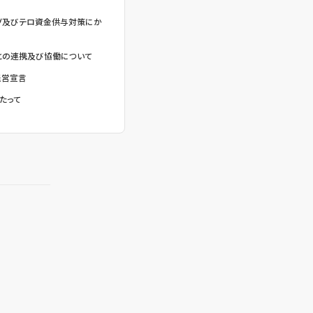
グ及びテロ資金供与対策にか
との連携及び協働について
経営宣言
たって