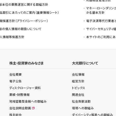
ま本位の業務運営に関する取組方針
マネー・ローンダリン
品取引にあたってのご案内（重要情報シート）
かる基本方針
報保護方針（プライバシー・ポリシー）
電子決済等代行業者
まの個人情報の取扱いについて
サイバーセキュリティ
人情報等保護方針
本サイトのご利用にあ
株主・投資家のみなさま
大光銀行について
会社概要
会社情報
電子公告
経営方針
ディスクロージャー資料
トピックス
業績・財務情報
関連会社
地域密着型金融への取組み
社会貢献活動
会社説明会動画
環境への取組み
株主総会
ダイバーシティ推進への取組み