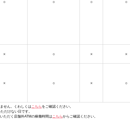
○
○
○
○
×
○
×
×
×
○
×
○
いません。くわしくは
こちら
をご確認ください。
いただけない日です。
いただく店舗外ATMの稼働時間は
こちら
からご確認ください。