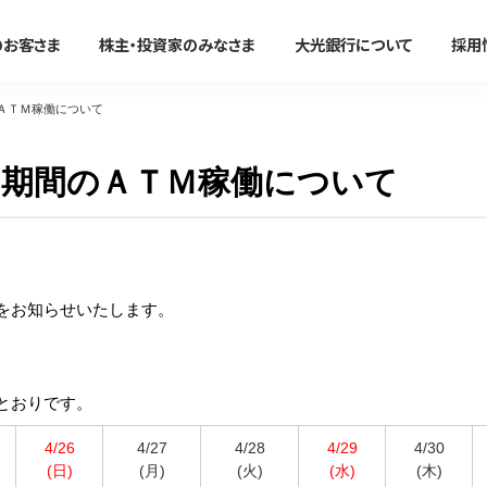
のお客さま
株主・投資家のみなさま
大光銀行について
採用
ＡＴＭ稼働について
法人のお客さま
期間のＡＴＭ稼働について
かりる
事務効率化
便利に使う
事業承継・M＆A
たいこうオフィスe-バンキング
すべて見る
すべて見る
すべて見る
すべて見る
サービスのご案内
ン
住宅ローン
たいこうオフィスe-バンキング
大光銀行アプリ〜Myらっこ
事業承継支援サービス
NBセンター
況をお知らせいたします。
マイカーローン
NBセンターインターネット
大光Visaデビットカード
M＆A関連サービス
サービスのご案内
代金回収サービス
教育ローン
たいこうパーソナルe-バンキ
たいこうでんさいサービス
（電子債権をご利用のお客さま
たいこうでんさいサービス
新着情報・イベント情
フリーローン
電子マネーチャージ
とおりです。
すべて見る
サービスのご案内
ファームバンキングサービス
カードローン
ポイントサービス
Taiko Big Advance
4/26
4/27
4/28
4/29
4/30
(日)
(月)
(火)
(水)
(木)
リフォームローン
提携ATM
新着情報/ニュースリリース/