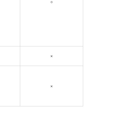
○
×
×