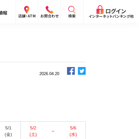
閉じる
ログイン
情報
検索
店舗・ATM
お問合わせ
インターネットバンキング他
検索
ログイン
2026.04.20
〜
ログイン
ング
向け）
報
ログイン
5/1
5/2
5/6
～
(金)
(土)
(水)