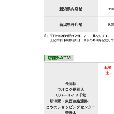
サービスのご案内
ログイン
（※）
外国為替・海外進出支援
株主総会
ダイバーシティ推進への取り組み
たいこうSDGs私募債
新潟県内店舗
9:0
サービス
※たいこうNaviはウェルスナビ株式会社が提供するサービスです。
これより先のページは、ウェルスナビ株式会社が運営するサイトとなります。
創立80周年記念動画
ビジネスサポートサービス一覧
新潟県外店舗
9:0
お役立ちリンク集
注）
平日の稼働時間は店舗によって異なります。
上記の平日稼働時間は、最長の時間を記載して
4/25
(土)
長岡駅
ウオロク長岡店
リバーサイド千秋
新潟駅（東西連絡通路）
とやのショッピングセンター
曽野木