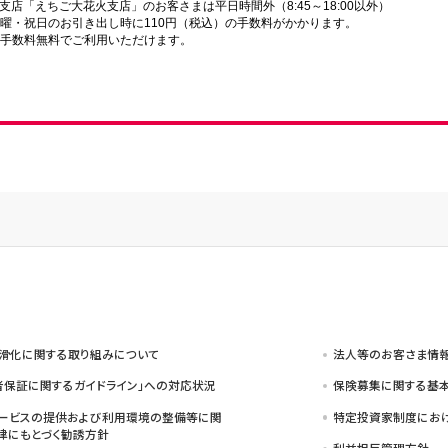
支店「えちご大花火支店」のお客さまは平日時間外（8:45～18:00以外）
曜・祝日のお引き出し時に110円（税込）の手数料がかかります。
手数料無料でご利用いただけます。
滑化に関する取り組みについて
法人等のお客さま情
者保証に関するガイドライン」への対応状況
保険募集に関する基本
ービスの提供および利用環境の整備等に関
特定投資家制度におけ
律にもとづく勧誘方針
利益相反管理方針