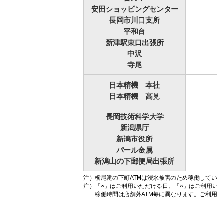
安田ショッピングセンター
長岡市川口支所
平和台
新津駅東口出張所
中沢
寺尾
日本精機 本社
日本精機 高見
長岡技術科学大学
新潟県庁
新潟市役所
パール金属
新潟山の下郵便局出張所
注）
栃尾滝の下町ATMは浸水被害のため稼働して
注）
「○」はご利用いただける日、「×」はご利用
稼働時間は店舗外ATM毎に異なります。ご利用