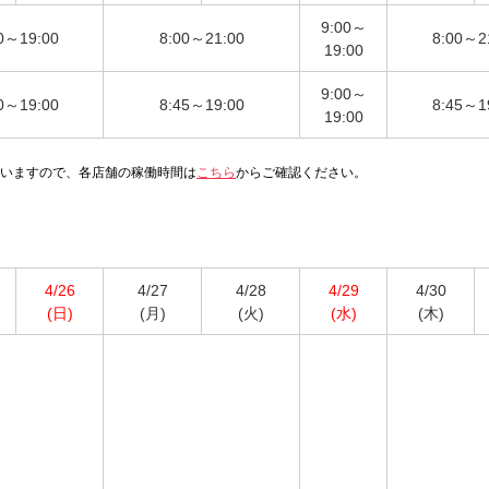
サービスのご案内
お知らせ
ことらサービス
9:00～
0～19:00
8:00～21:00
8:00～2
19:00
セミナー/イベント情報
年金受取
9:00～
貸金庫
0～19:00
8:45～19:00
8:45～1
19:00
いますので、各店舗の稼働時間は
こちら
からご確認ください。
4/26
4/27
4/28
4/29
4/30
(日)
(月)
(火)
(水)
(木)