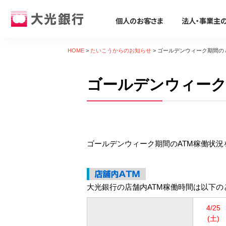
個人のお客さま
法人・事業主
個人のお客さま
法人・事業主のお客さま
株主・投資家のみなさま
大光銀行について
採用情報
HOME
>
たいこうからのお知らせ
>
ゴールデンウィーク期間の
個人のお客さま
ゴールデンウィーク
ためる・ふやす
ビジネスサポート
株主・投資家のみなさま
大光銀行について
採用情報
そなえる・のこす
事業資金の調達
たいこうパーソナルe-バンキング
すべて見る
サービス すべて見る
すべて見る
すべて見る
すべて見る
すべて見る
すべて見る
サービスのご案内
ログイン
口座をひらく
たいこうSDGsサポートサービス
会社概要
会社情報
新卒採用募集要項
保険
ビジネス カードローン/フリーロー
デビット会員用 Web
（デビットカードをご利用のお客さま向け）
ゴールデンウィーク期間のATM稼働状
投資信託
Taiko Big Advance
電子公告
経営方針
会社概要
iDeCo
たいこう創業支援ローン「勇進」
サービスのご案内
ログイン
たいこうNavi
ビジネスマッチング・商談会
ディスクロージャー資料
トピックス
採用Q&A
遺言信託・遺産整理業務
主な事業性融資商品
たいこうインターネット投信
金融商品仲介
経営コンサルティング
業績・財務情報
関連会社
中途採用募集要項
相続手続き支援サービス
医療・介護・福祉分野
大光銀行の店舗内ATM稼働時間は以下の
サービスのご案内
ログイン
各種預金
補助金・助成金
地域密着型金融への取組み
社会貢献活動
復職(ジョブ・リターン)制度要項
農業・六次産業分野
たいこうNavi
4/25
（たいこうNaviをご利用のお客さま向け）
(土)
えちご大花火支店
人材紹介業務
会社説明会動画
環境への取組み
環境・エネルギー分野