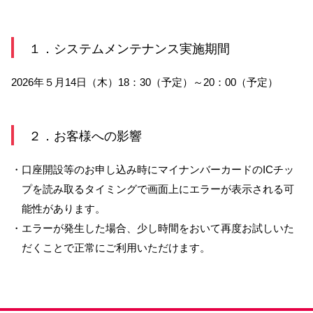
サービスのご案内
ログイン
１．システムメンテナンス実施期間
たいこうNavi
2026年５月14日（木）18：30（予定）～20：00（予定）
（たいこうNaviをご利用のお客さま向け）
サービスのご案内
ログイン
（※）
２．お客様への影響
※たいこうNaviはウェルスナビ株式会社が提供するサービスです。
・口座開設等のお申し込み時にマイナンバーカードのICチッ
これより先のページは、ウェルスナビ株式会社が運営するサイトとなりま
す。
プを読み取るタイミングで画面上にエラーが表示される可
能性があります。
法人のお客さま
・エラーが発生した場合、少し時間をおいて再度お試しいた
だくことで正常にご利用いただけます。
たいこうオフィスe-バンキング
サービスのご案内