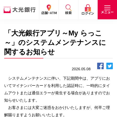
閉じる
閉じる
閉じる
メニュー
店舗・ATM
検索
ログイン
「大光銀行アプリ～My らっこ
手数料
預金金利
お問合わせ
個人のお客さま
～」のシステムメンテナンスに
関するお知らせ
たいこうパーソナルe-バンキング
個人の
法人の
企業・
採用
お客さま
お客さま
IR情報
情報
サービスのご案内
ログイン
2026.05.08
システムメンテナンスに伴い、下記期間中は、アプリにお
デビット会員用 Web
いてマイナンバーカードを利用した認証時に、一時的にタイ
（デビットカードをご利用のお客さま向け）
ムアウトまたは通信エラーが発生する場合がありますのでお
知らせいたします。
サービスのご案内
ログイン
お客さまには大変ご迷惑をおかけいたしますが、何卒ご理
たいこうインターネット投信
解賜りますようお願いいたします。