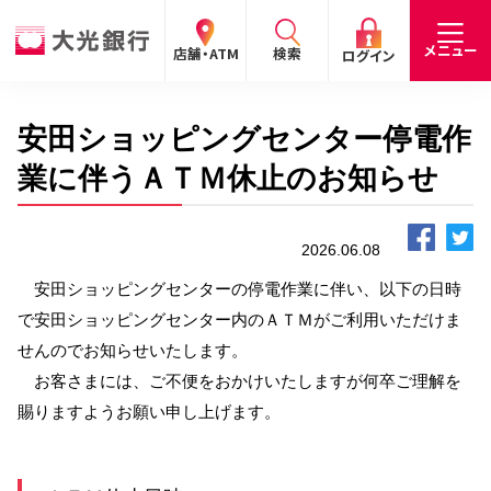
閉じる
閉じる
閉じる
メニュー
店舗・ATM
検索
ログイン
安田ショッピングセンター停電作
手数料
預金金利
お問合わせ
個人のお客さま
業に伴うＡＴＭ休止のお知らせ
たいこうパーソナルe-バンキング
2026.06.08
個人の
法人の
企業・
採用
お客さま
お客さま
IR情報
情報
サービスのご案内
ログイン
安田ショッピングセンターの停電作業に伴い、以下の日時
で安田ショッピングセンター内のＡＴＭがご利用いただけま
デビット会員用 Web
せんのでお知らせいたします。
（デビットカードをご利用のお客さま向け）
お客さまには、ご不便をおかけいたしますが何卒ご理解を
賜りますようお願い申し上げます。
サービスのご案内
ログイン
たいこうインターネット投信