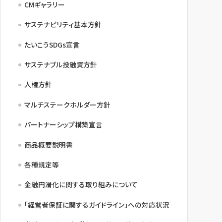
CMギャラリー
NBセンター
サステナビリティ基本方針
たいこうSDGs宣言
サービスのご案内
サステナブル投融資方針
たいこうでんさいサービス
（電子債権をご利用のお客さま向け）
人権方針
マルチステークホルダー方針
サービスのご案内
パートナーシップ構築宣言
Taiko Big Advance
商品概要説明書
サービスのご案内
各種規定等
金融円滑化に関する取り組みについて
「経営者保証に関するガイドライン」への対応状況