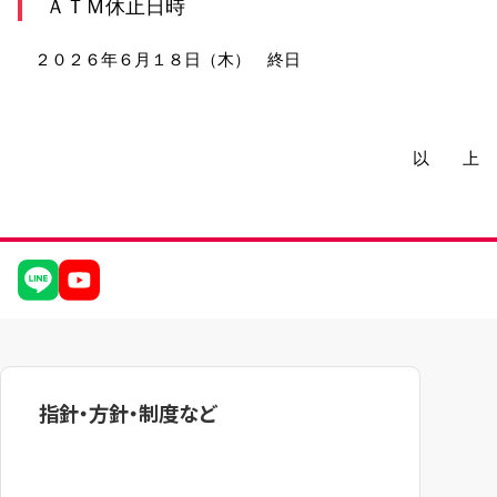
ＡＴＭ休止日時
サービスのご案内
ログイン
２０２６年６月１８日（木） 終日
たいこうNavi
（たいこうNaviをご利用のお客さま向け）
以 上
サービスのご案内
ログイン
（※）
※たいこうNaviはウェルスナビ株式会社が提供するサービスです。
これより先のページは、ウェルスナビ株式会社が運営するサイトとなりま
す。
法人のお客さま
指針・方針・制度など
たいこうオフィスe-バンキング
サービスのご案内