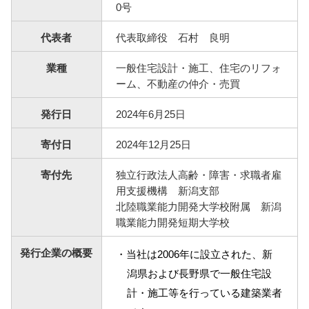
0号
NBセンター
代表者
代表取締役 石村 良明
サービスのご案内
業種
一般住宅設計・施工、住宅のリフォ
ーム、不動産の仲介・売買
たいこうでんさいサービス
発行日
2024年6月25日
（電子債権をご利用のお客さま向け）
寄付日
2024年12月25日
サービスのご案内
寄付先
独立行政法人高齢・障害・求職者雇
Taiko Big Advance
用支援機構 新潟支部
北陸職業能力開発大学校附属 新潟
職業能力開発短期大学校
サービスのご案内
発行企業の概要
・当社は2006年に設立された、新
潟県および長野県で一般住宅設
計・施工等を行っている建築業者