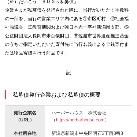
（※）たいこう「ＳＤＧｓ私募債」
企業さまが私募債を発行された際に、当行がいただく手数料
サービスのご案内
ログイン
の一部を、当行の営業エリア内にある①市区町村、②社会福
祉協議会、③教育機関および④日本赤十字社新潟県支部、⑤
たいこうNavi
公益財団法人長岡市米百俵財団、⑥佐渡市世界遺産推進基金
（たいこうNaviをご利用のお客さま向け）
のうちご指定いただいた寄付先に当行名義による金銭寄付ま
たは物品寄贈を行う商品です。
サービスのご案内
ログイン
（※）
※たいこうNaviはウェルスナビ株式会社が提供するサービスです。
記
これより先のページは、ウェルスナビ株式会社が運営するサイトとなりま
す。
私募債発行企業および私募債の概要
法人のお客さま
発行企業名
ハーバーハウス 株式会社
たいこうオフィスe-バンキング
（URL）
（
https://herbarhouse.com
）
本社所在地
新潟県新潟市中央区明石2丁目3番3
サービスのご案内