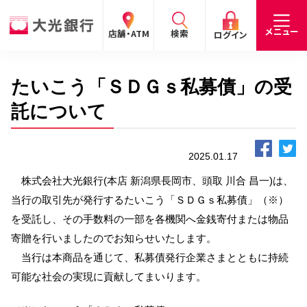
閉じる
閉じる
閉じる
メニュー
店舗・ATM
検索
ログイン
たいこう「ＳＤＧｓ私募債」の受
手数料
預金金利
お問合わせ
個人のお客さま
託について
たいこうパーソナルe-バンキング
2025.01.17
個人の
法人の
企業・
採用
お客さま
お客さま
IR情報
情報
サービスのご案内
ログイン
株式会社大光銀行(本店 新潟県長岡市、頭取 川合 昌一)は、
当行の取引先が発行するたいこう「ＳＤＧｓ私募債」（※）
デビット会員用 Web
を受託し、その手数料の一部を各機関へ金銭寄付または物品
（デビットカードをご利用のお客さま向け）
寄贈を行いましたのでお知らせいたします。
当行は本商品を通じて、私募債発行企業さまとともに持続
サービスのご案内
ログイン
可能な社会の実現に貢献してまいります。
たいこうインターネット投信