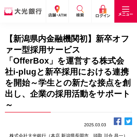
閉じる
閉じる
閉じる
メニュー
店舗・ATM
検索
ログイン
【新潟県内金融機関初】新卒オフ
手数料
預金金利
お問合わせ
個人のお客さま
ァー型採用サービス
「OfferBox」を運営する株式会
たいこうパーソナルe-バンキング
社i-plugと新卒採用における連携
個人の
法人の
企業・
採用
お客さま
お客さま
IR情報
情報
サービスのご案内
ログイン
を開始～学生との新たな接点を創
出し、企業の採用活動をサポート
デビット会員用 Web
（デビットカードをご利用のお客さま向け）
～
サービスのご案内
ログイン
2025.03.03
たいこうインターネット投信
株式会社大光銀行（本店 新潟県長岡市、頭取 川合 昌一）