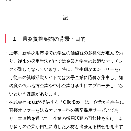
NBセンター
記
サービスのご案内
１．業務提携契約の背景・目的
たいこうでんさいサービス
（電子債権をご利用のお客さま向け）
・近年、新卒採用市場では学生の価値観の多様化が進んでお
り、従来の採用手法だけでは企業と学生の最適なマッチン
サービスのご案内
グが難しくなっています。特に、学生側がエントリーを行
う従来の就職活動サイトでは大手企業に応募が集中し、知
Taiko Big Advance
名度の低い地方企業や中小企業は学生にアプローチしづら
いという課題があります。
サービスのご案内
・株式会社i-plugが提供する「OfferBox」は、企業から学生に
直接オファーを送るオファー型の新卒採用サービスであ
り、本連携を通じて、企業の採用活動の可能性を広げ、よ
り多くの企業が自社に適した人材と出会える機会を創出す