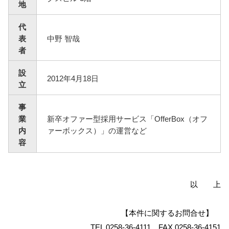
地
代
表
中野 智哉
者
設
2012年4月18日
立
事
業
新卒オファー型採用サービス「OfferBox（オフ
内
ァーボックス）」の運営など
容
以 上
【本件に関するお問合せ】
TEL 0258-36-4111 FAX 0258-36-4151