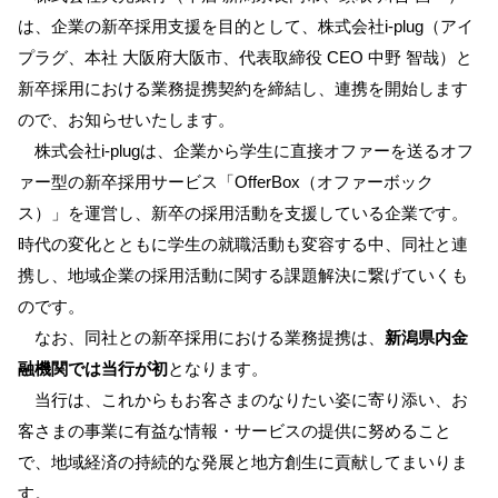
は、企業の新卒採用支援を目的として、株式会社i-plug（アイ
サービスのご案内
ログイン
プラグ、本社 大阪府大阪市、代表取締役 CEO 中野 智哉）と
新卒採用における業務提携契約を締結し、連携を開始します
たいこうNavi
ので、お知らせいたします。
（たいこうNaviをご利用のお客さま向け）
株式会社i-plugは、企業から学生に直接オファーを送るオフ
ァー型の新卒採用サービス「OfferBox（オファーボック
サービスのご案内
ログイン
（※）
ス）」を運営し、新卒の採用活動を支援している企業です。
時代の変化とともに学生の就職活動も変容する中、同社と連
※たいこうNaviはウェルスナビ株式会社が提供するサービスです。
これより先のページは、ウェルスナビ株式会社が運営するサイトとなりま
携し、地域企業の採用活動に関する課題解決に繋げていくも
す。
のです。
なお、同社との新卒採用における業務提携は、
新潟県内金
法人のお客さま
融機関では当行が初
となります。
当行は、これからもお客さまのなりたい姿に寄り添い、お
たいこうオフィスe-バンキング
客さまの事業に有益な情報・サービスの提供に努めること
で、地域経済の持続的な発展と地方創生に貢献してまいりま
サービスのご案内
す。