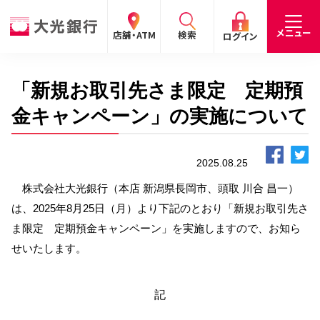
閉じる
閉じる
閉じる
メニュー
店舗・ATM
検索
ログイン
「新規お取引先さま限定 定期預
手数料
預金金利
お問合わせ
個人のお客さま
金キャンペーン」の実施について
たいこうパーソナルe-バンキング
2025.08.25
個人の
法人の
企業・
採用
お客さま
お客さま
IR情報
情報
サービスのご案内
ログイン
株式会社大光銀行（本店 新潟県長岡市、頭取 川合 昌一）
は、2025年8月25日（月）より下記のとおり「新規お取引先さ
デビット会員用 Web
ま限定 定期預金キャンペーン」を実施しますので、お知ら
（デビットカードをご利用のお客さま向け）
せいたします。
サービスのご案内
ログイン
記
たいこうインターネット投信