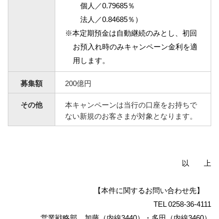
個人／0.79685％
NBセンター
法人／0.84685％）
※本定期預金は自動継続のみとし、初回
お預入れ時のみキャンペーン金利を適
サービスのご案内
用します。
たいこうでんさいサービス
（電子債権をご利用のお客さま向け）
募集額
200億円
その他
本キャンペーンは当行の口座をお持ちで
サービスのご案内
ない新規のお客さまが対象となります。
Taiko Big Advance
サービスのご案内
以 上
【本件に関するお問い合わせ先】
TEL 0258-36-4111
営業戦略部 加藤（内線3440）・多田（内線3460）