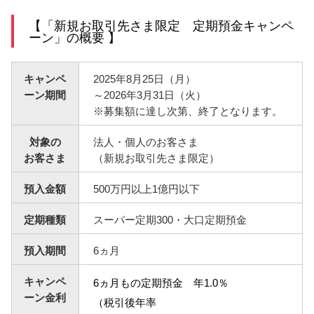
【「新規お取引先さま限定 定期預金キャンペ
サービスのご案内
ログイン
ーン」の概要 】
たいこうNavi
キャンペ
2025年8月25日（月）
（たいこうNaviをご利用のお客さま向け）
ーン期間
～2026年3月31日（火）
※募集額に達し次第、終了となります。
サービスのご案内
ログイン
（※）
対象の
法人・個人のお客さま
お客さま
（新規お取引先さま限定）
※たいこうNaviはウェルスナビ株式会社が提供するサービスです。
これより先のページは、ウェルスナビ株式会社が運営するサイトとなりま
す。
預入金額
500万円以上1億円以下
法人のお客さま
定期種類
スーパー定期300・大口定期預金
預入期間
6ヵ月
たいこうオフィスe-バンキング
キャンペ
6ヵ月もの定期預金 年1.0％
ーン金利
（税引後年率
サービスのご案内