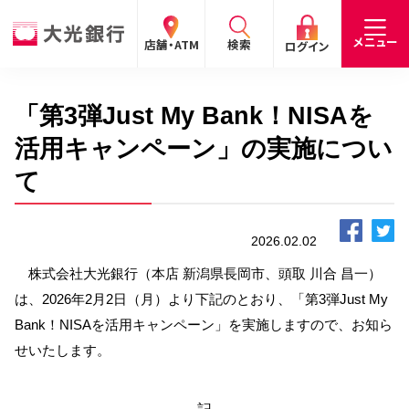
閉じる
閉じる
閉じる
メニュー
店舗・ATM
検索
ログイン
「第3弾Just My Bank！NISAを
手数料
預金金利
お問合わせ
個人のお客さま
活用キャンペーン」の実施につい
て
たいこうパーソナルe-バンキング
個人の
法人の
企業・
採用
お客さま
お客さま
IR情報
情報
サービスのご案内
ログイン
2026.02.02
株式会社大光銀行（本店 新潟県長岡市、頭取 川合 昌一）
デビット会員用 Web
は、2026年2月2日（月）より下記のとおり、「第3弾Just My
（デビットカードをご利用のお客さま向け）
Bank！NISAを活用キャンペーン」を実施しますので、お知ら
せいたします。
サービスのご案内
ログイン
たいこうインターネット投信
記