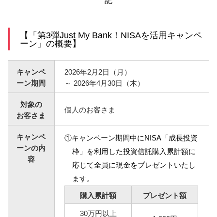
サービスのご案内
ログイン
【「第3弾Just My Bank！NISAを活用キャンペ
ーン」の概要】
たいこうNavi
（たいこうNaviをご利用のお客さま向け）
キャンペ
2026年2月2日（月）
ーン期間
～ 2026年4月30日（木）
サービスのご案内
ログイン
（※）
対象の
個人のお客さま
※たいこうNaviはウェルスナビ株式会社が提供するサービスです。
お客さま
これより先のページは、ウェルスナビ株式会社が運営するサイトとなりま
す。
キャンペ
①キャンペーン期間中にNISA「成長投資
ーンの内
法人のお客さま
枠」を利用した投資信託購入累計額に
容
応じて全員に現金をプレゼントいたし
ます。
たいこうオフィスe-バンキング
購入累計額
プレゼント額
サービスのご案内
30万円以上