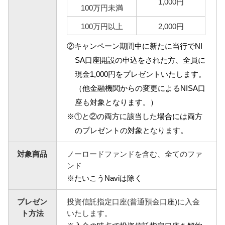
1,000円
100万円未満
NBセンター
100万円以上
2,000円
②キャンペーン期間中に新たに当行でNI
サービスのご案内
SA口座開設の申込をされた方、全員に
たいこうでんさいサービス
現金1,000円をプレゼントいたします。
（電子債権をご利用のお客さま向け）
（他金融機関からの変更によるNISA口
座も対象となります。）
サービスのご案内
※①と②の両方に該当した場合には両方
のプレゼントの対象となります。
Taiko Big Advance
対象商品
ノーロードファンドを含む、全てのファ
サービスのご案内
ンド
※たいこうNaviは除く
プレゼン
投資信託指定口座(普通預金口座)に入金
ト方法
いたします。