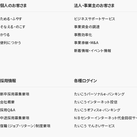
個人のお客さま
法人・事業主のお客さま
ためる・ふやす
ビジネスサポートサービス
そなえる・のこす
事業資金の調達
かりる
事務効率化
便利につかう
事業承継・M&A
新着情報・イベント情報
採用情報
各種ログイン
新卒採用募集要項
たいこうパーソナルe-バンキング
会社概要
たいこうインターネット投信
採用Q&A
たいこうオフィスe-バンキング
中途採用募集要項
ＮＢセンターインターネット代金回収サ
復職（ジョブ・リターン）制度要項
たいこう でんさいサービス