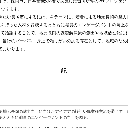
月に当行、長岡市、日本精機の3者で実施した合同研修の2ndプロジ
サービスのご案内
お知らせ
ことらサービス
となります。
セミナー/イベント情報
年金受取
たい長岡市にするには」をテーマに、若者による地元長岡の魅力
観を持った人材を育成するとともに職員のエンゲージメントの向上
貸金庫
えて議論することで、地元長岡の課題解決策の創出や地域活性化に
当行のパーパス「身近で頼りがいのある存在として、地域のため
てまいります。
記
る地元長岡の魅力向上に向けたアイデアの検討や異業種交流を通じて、
るとともに職員のエンゲージメントの向上を図る。