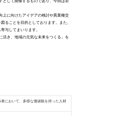
ェクトとして開催するものであり、今回は岩
ログイン
向上に向けたアイデアの検討や異業種交
を図ることを目的としております。また、
も寄与してまいります。
に活き、地域の元気な未来をつくる」を
5者において、多様な価値観を持った人材