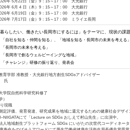
026年 5月22日（金）
9：15～17：00 大光銀行
026年 6月 4 日（木）
9：15～17：00 大光銀行
026年 6月19日（金）
9：15～17：00 大光銀行
026年 7月17日（金）
9：15～17：00 ミライエ長岡
暮らしたい、働きたい長岡市にするには」をテーマに、現状の課
】「自社を知る・仲間を知る」、「地域を知る・長岡市の未来を考える
】「長岡市の未来を考える」
】「長岡市で創るウェルビーイングな地域」
】「チャレンジ」研修の振り返り、発表会
教育学部 准教授・大光銀行地方創生SDGsアドバイザー
夫 氏
大学院自然科学研究科修了
学）
より現職
測定評価、発育発達、研究成果を地域に還元するための健康社会デザイ
‒NIIGATAにて「Lecture on SDGs おしえて村山先生」に出演中。
法人地域創生プラットフォーム SDGs にいがたの次世代コーディネー
健康寿命をのばそうアワードにて厚生労働省健康生活衛生局長優良賞受