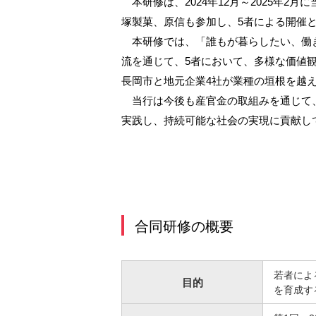
本研修は、2024年12月～2025年2
サービスのご案内
ログイン
（※）
外国為替・海外進出支援
株主総会
ダイバーシティ推進への取り組み
たいこうSDGs私募債
塚製菓、原信も参加し、5者による開催
サービス
※たいこうNaviはウェルスナビ株式会社が提供するサービスです。
これより先のページは、ウェルスナビ株式会社が運営するサイトとなります。
創立80周年記念動画
本研修では、「誰もが暮らしたい、働き
ビジネスサポートサービス一覧
流を通じて、5者において、多様な価値
長岡市と地元企業4社が業種の垣根を越
お役立ちリンク集
当行は今後も産官金の取組みを通じて、
実践し、持続可能な社会の実現に貢献し
合同研修の概要
若者によ
目的
を育成す