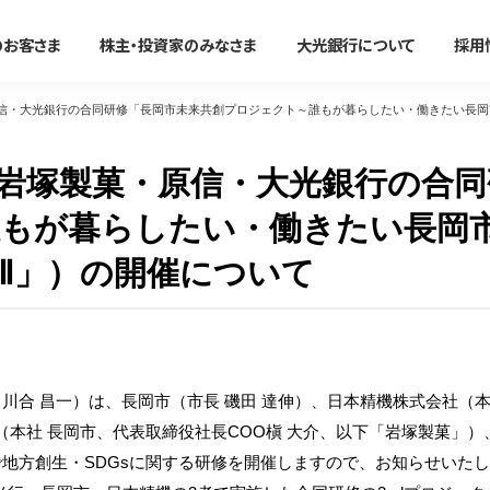
のお客さま
株主・投資家のみなさま
大光銀行について
採用
信・大光銀行の合同研修「長岡市未来共創プロジェクト～誰もが暮らしたい・働きたい長岡
法人のお客さま
岩塚製菓・原信・大光銀行の合同
かりる
事務効率化
便利に使う
事業承継・M＆A
たいこうオフィスe-バンキング
すべて見る
すべて見る
すべて見る
すべて見る
もが暮らしたい・働きたい長岡
サービスのご案内
Ⅱ」）の開催について
ン
住宅ローン
たいこうオフィスe-バンキング
大光銀行アプリ〜Myらっこ
事業承継支援サービス
NBセンター
マイカーローン
NBセンターインターネット
大光Visaデビットカード
M＆A関連サービス
サービスのご案内
代金回収サービス
教育ローン
たいこうパーソナルe-バンキ
たいこうでんさいサービス
（電子債権をご利用のお客さま
たいこうでんさいサービス
新着情報・イベント情
フリーローン
電子マネーチャージ
川合 昌一）は、長岡市（市長 磯田 達伸）、日本精機株式会社（本
すべて見る
サービスのご案内
ファームバンキングサービス
本社 長岡市、代表取締役社長COO槇 大介、以下「岩塚製菓」）
カードローン
ポイントサービス
Taiko Big Advance
で地方創生・SDGsに関する研修を開催しますので、お知らせいた
リフォームローン
提携ATM
新着情報/ニュースリリース/