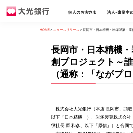
個人のお客さま
法人・事業主
個人のお客さま
法人・事業主のお客さま
株主・投資家のみなさま
大光銀行について
採用情報
HOME
>
ニュースリリース
>
長岡市・日本精機・岩塚製菓・原
個人のお客さま
長岡市・日本精機・
ためる・ふやす
ビジネスサポート
株主・投資家のみなさま
大光銀行について
採用情報
そなえる・のこす
事業資金の調達
たいこうパーソナルe-バンキング
すべて見る
サービス すべて見る
すべて見る
すべて見る
すべて見る
すべて見る
すべて見る
創プロジェクト～誰
サービスのご案内
ログイン
（通称：「ながプロ
口座をひらく
たいこうSDGsサポートサービス
会社概要
会社情報
新卒採用募集要項
保険
ビジネス カードローン/フリーロー
デビット会員用 Web
（デビットカードをご利用のお客さま向け）
投資信託
Taiko Big Advance
電子公告
経営方針
会社概要
iDeCo
たいこう創業支援ローン「勇進」
サービスのご案内
ログイン
たいこうNavi
ビジネスマッチング・商談会
ディスクロージャー資料
トピックス
採用Q&A
遺言信託・遺産整理業務
主な事業性融資商品
たいこうインターネット投信
金融商品仲介
経営コンサルティング
業績・財務情報
関連会社
中途採用募集要項
相続手続き支援サービス
医療・介護・福祉分野
株式会社大光銀行（本店 長岡市、頭取 
サービスのご案内
ログイン
以下「日本精機」）、岩塚製菓株式会社（
各種預金
補助金・助成金
地域密着型金融への取組み
社会貢献活動
復職(ジョブ・リターン)制度要項
農業・六次産業分野
たいこうNavi
（たいこうNaviをご利用のお客さま向け）
役社長 原 和彦、以下「原信」）と合同
えちご大花火支店
人材紹介業務
会社説明会動画
環境への取組み
環境・エネルギー分野