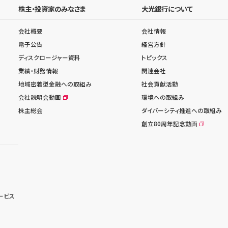
株主・投資家のみなさま
大光銀行について
会社概要
会社情報
電子公告
経営方針
ディスクロージャー資料
トピックス
業績・財務情報
関連会社
地域密着型金融への取組み
社会貢献活動
会社説明会動画
環境への取組み
株主総会
ダイバーシティ推進への取組み
創立80周年記念動画
ービス