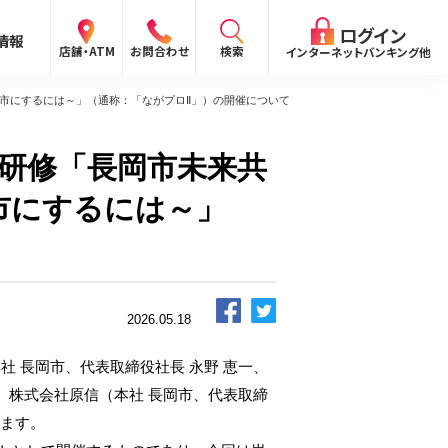
閉じる
ログイン
情報
検索
店舗・ATM
お問合わせ
インターネットバンキング他
検索
市にするには～」（通称：「ながプロⅡ」）の開催について
研修「長岡市未来共
市にするには～」
ログイン
〜
ログイン
2026.05.18
ング
向け）
報
社 長岡市、代表取締役社長 永野 恵一、
ログイン
、株式会社原信（本社 長岡市、代表取締
します。