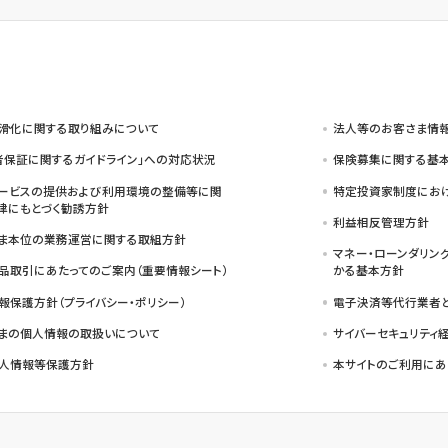
滑化に関する取り組みについて
法人等のお客さま情
者保証に関するガイドライン」への対応状況
保険募集に関する基本
ービスの提供および利用環境の整備等に関
特定投資家制度におけ
律にもとづく勧誘方針
利益相反管理方針
ま本位の業務運営に関する取組方針
マネー・ローンダリン
品取引にあたってのご案内（重要情報シート）
かる基本方針
報保護方針（プライバシー・ポリシー）
電子決済等代行業者
まの個人情報の取扱いについて
サイバーセキュリティ
人情報等保護方針
本サイトのご利用にあ