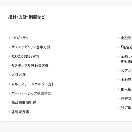
指針・方針・制度など
CMギャラリー
金融円
サステナビリティ基本方針
「経営
たいこうSDGs宣言
金融サ
する法
サステナブル投融資方針
お客さ
人権方針
金融商
マルチステークホルダー方針
個人情
パートナーシップ構築宣言
お客さ
商品概要説明書
特定個
各種規定等