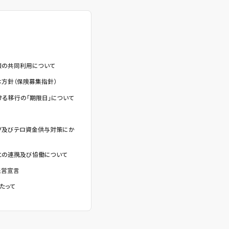
報の共同利用について
方針（保険募集指針）
る移行の「期限日」について
グ及びテロ資金供与対策にか
との連携及び協働について
経営宣言
たって