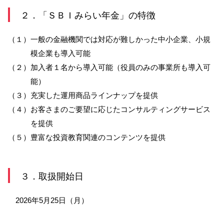
２．「ＳＢＩみらい年金」の特徴
NBセンター
（１）一般の金融機関では対応が難しかった中小企業、小規
サービスのご案内
模企業も導入可能
（２）加入者１名から導入可能（役員のみの事業所も導入可
たいこうでんさいサービス
能）
（電子債権をご利用のお客さま向け）
（３）充実した運用商品ラインナップを提供
（４）お客さまのご要望に応じたコンサルティングサービス
サービスのご案内
を提供
Taiko Big Advance
（５）豊富な投資教育関連のコンテンツを提供
サービスのご案内
３．取扱開始日
2026年5月25日（月）