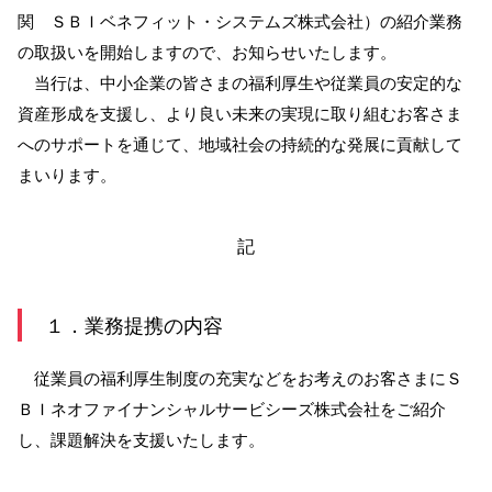
関 ＳＢＩベネフィット・システムズ株式会社）の紹介業務
サービスのご案内
ログイン
の取扱いを開始しますので、お知らせいたします。
当行は、中小企業の皆さまの福利厚生や従業員の安定的な
たいこうNavi
資産形成を支援し、より良い未来の実現に取り組むお客さま
（たいこうNaviをご利用のお客さま向け）
へのサポートを通じて、地域社会の持続的な発展に貢献して
まいります。
サービスのご案内
ログイン
（※）
記
※たいこうNaviはウェルスナビ株式会社が提供するサービスです。
これより先のページは、ウェルスナビ株式会社が運営するサイトとなりま
す。
１．業務提携の内容
法人のお客さま
従業員の福利厚生制度の充実などをお考えのお客さまにＳ
ＢＩネオファイナンシャルサービシーズ株式会社をご紹介
たいこうオフィスe-バンキング
し、課題解決を支援いたします。
サービスのご案内