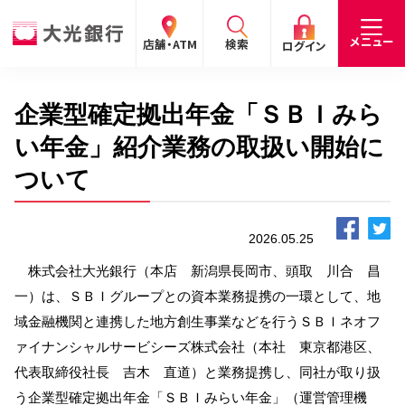
閉じる
閉じる
閉じる
メニュー
店舗・ATM
検索
ログイン
企業型確定拠出年金「ＳＢＩみら
手数料
預金金利
お問合わせ
個人のお客さま
い年金」紹介業務の取扱い開始に
ついて
たいこうパーソナルe-バンキング
個人の
法人の
企業・
採用
お客さま
お客さま
IR情報
情報
サービスのご案内
ログイン
2026.05.25
株式会社大光銀行（本店 新潟県長岡市、頭取 川合 昌
デビット会員用 Web
一）は、ＳＢＩグループとの資本業務提携の一環として、地
（デビットカードをご利用のお客さま向け）
域金融機関と連携した地方創生事業などを行うＳＢＩネオフ
ァイナンシャルサービシーズ株式会社（本社 東京都港区、
サービスのご案内
ログイン
代表取締役社長 吉木 直道）と業務提携し、同社が取り扱
たいこうインターネット投信
う企業型確定拠出年金「ＳＢＩみらい年金」（運営管理機