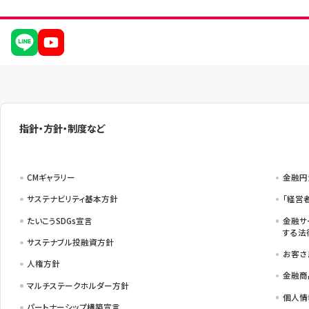
指針・方針・制度など
CMギャラリー
金融円
サステナビリティ基本方針
「経営
たいこうSDGs宣言
金融サ
する法
サステナブル投融資方針
お客さ
人権方針
金融商
マルチステークホルダー方針
個人情
パートナーシップ構築宣言