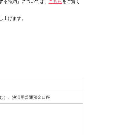
する特約」については、
こちら
をご覧く
ログイン
し上げます。
含む）、決済用普通預金口座