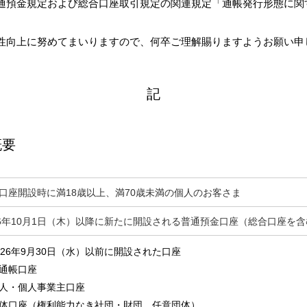
預金規定および総合口座取引規定の関連規定「通帳発行形態に関
サービスのご案内
お知らせ
ことらサービス
セミナー/イベント情報
年金受取
向上に努めてまいりますので、何卒ご理解賜りますようお願い申
貸金庫
記
概要
口座開設時に満18歳以上、満70歳未満の個人のお客さま
26年10月1日（木）以降に新たに開設される普通預金口座（総合口座を
026年9月30日（水）以前に開設された口座
通帳口座
人・個人事業主口座
体口座（権利能力なき社団・財団、任意団体）