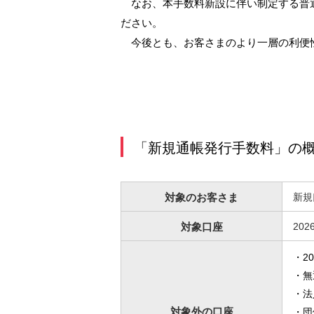
なお、本手数料新設に伴い制定する普通
サービスのご案内
ログイン
（※）
外国為替・海外進出支援
株主総会
ダイバーシティ推進への取り組み
たいこうSDGs私募債
ださい。
サービス
※たいこうNaviはウェルスナビ株式会社が提供するサービスです。
これより先のページは、ウェルスナビ株式会社が運営するサイトとなります。
創立80周年記念動画
今後とも、お客さまのより一層の利便性
ビジネスサポートサービス一覧
お役立ちリンク集
「新規通帳発行手数料」の
対象の
お客さま
新規
対象口座
20
・2
・無
・法
対象外
の口座
・団