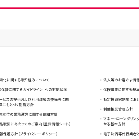
滑化に関する取り組みについて
法人等のお客さま情
者保証に関するガイドライン」への対応状況
保険募集に関する基本
ービスの提供および利用環境の整備等に関
特定投資家制度におけ
律にもとづく勧誘方針
利益相反管理方針
ま本位の業務運営に関する取組方針
マネー・ローンダリン
品取引にあたってのご案内（重要情報シート）
かる基本方針
報保護方針（プライバシー・ポリシー）
電子決済等代行業者