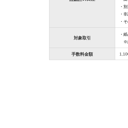
・別
・非
・そ
・紙
対象取引
※
手数料
金額
1,