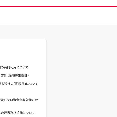
報の共同利用について
方針（保険募集指針）
る移行の「期限日」について
グ及びテロ資金供与対策にか
との連携及び協働について