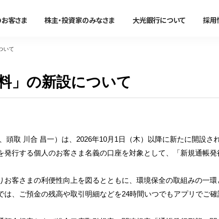
のお客さま
株主・投資家のみなさま
大光銀行について
採用
ついて
法人のお客さま
料」の新設について
かりる
事務効率化
便利に使う
事業承継・M＆A
たいこうオフィスe-バンキング
すべて見る
すべて見る
すべて見る
すべて見る
サービスのご案内
ン
住宅ローン
たいこうオフィスe-バンキング
大光銀行アプリ〜Myらっこ
事業承継支援サービス
NBセンター
頭取 川合 昌一）は、2026年10月1日（木）以降に新たに開設
マイカーローン
NBセンターインターネット
大光Visaデビットカード
M＆A関連サービス
サービスのご案内
を発行する個人のお客さま名義の口座を対象として、「新規通帳発
代金回収サービス
教育ローン
たいこうパーソナルe-バンキ
たいこうでんさいサービス
（電子債権をご利用のお客さま
たいこうでんさいサービス
新着情報・イベント情
フリーローン
電子マネーチャージ
お客さまの利便性向上を図るとともに、環境保全の取組みの一環
すべて見る
サービスのご案内
ファームバンキングサービス
では、ご預金の残高や取引明細などを24時間いつでもアプリでご
カードローン
ポイントサービス
Taiko Big Advance
リフォームローン
提携ATM
新着情報/ニュースリリース/