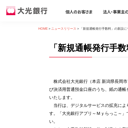
個人のお客さま
法人・事業主
個人のお客さま
法人・事業主のお客さま
株主・投資家のみなさま
大光銀行について
採用情報
HOME
>
ニュースリリース
>
「新規通帳発行手数料」の新設に
個人のお客さま
「新規通帳発行手数
ためる・ふやす
ビジネスサポート
株主・投資家のみなさま
大光銀行について
採用情報
そなえる・のこす
事業資金の調達
たいこうパーソナルe-バンキング
すべて見る
サービス すべて見る
すべて見る
すべて見る
すべて見る
すべて見る
すべて見る
サービスのご案内
ログイン
口座をひらく
たいこうSDGsサポートサービス
会社概要
会社情報
新卒採用募集要項
保険
ビジネス カードローン/フリーロー
デビット会員用 Web
（デビットカードをご利用のお客さま向け）
株式会社大光銀行（本店 新潟県長岡市、
投資信託
Taiko Big Advance
電子公告
経営方針
会社概要
iDeCo
たいこう創業支援ローン「勇進」
サービスのご案内
ログイン
び決済用普通預金口座のうち、紙の通帳
たいこうNavi
ビジネスマッチング・商談会
ディスクロージャー資料
トピックス
採用Q&A
遺言信託・遺産整理業務
主な事業性融資商品
たいこうインターネット投信
いたします。
金融商品仲介
経営コンサルティング
業績・財務情報
関連会社
中途採用募集要項
相続手続き支援サービス
医療・介護・福祉分野
当行は、デジタルサービスの拡充により
サービスのご案内
ログイン
す。「大光銀行アプリ～Ｍｙらっこ～」
各種預金
補助金・助成金
地域密着型金融への取組み
社会貢献活動
復職(ジョブ・リターン)制度要項
農業・六次産業分野
たいこうNavi
（たいこうNaviをご利用のお客さま向け）
い。
えちご大花火支店
人材紹介業務
会社説明会動画
環境への取組み
環境・エネルギー分野