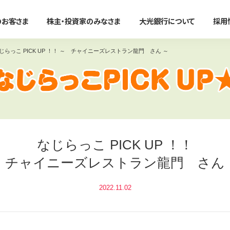
のお客さま
株主・投資家のみなさま
大光銀行について
採用
じらっこ PICK UP ！！ ～ チャイニーズレストラン龍門 さん ～
法人のお客さま
かりる
事務効率化
便利に使う
事業承継・M＆A
たいこうオフィスe-バンキング
すべて見る
すべて見る
すべて見る
すべて見る
サービスのご案内
ン
住宅ローン
たいこうオフィスe-バンキング
大光銀行アプリ〜Myらっこ
事業承継支援サービス
NBセンター
なじらっこ PICK UP ！！
マイカーローン
NBセンターインターネット
大光Visaデビットカード
M＆A関連サービス
サービスのご案内
～ チャイニーズレストラン龍門 さん 
代金回収サービス
教育ローン
たいこうパーソナルe-バンキ
たいこうでんさいサービス
（電子債権をご利用のお客さま
たいこうでんさいサービス
新着情報・イベント情
フリーローン
電子マネーチャージ
2022.11.02
すべて見る
サービスのご案内
ファームバンキングサービス
カードローン
ポイントサービス
Taiko Big Advance
リフォームローン
提携ATM
新着情報/ニュースリリース/