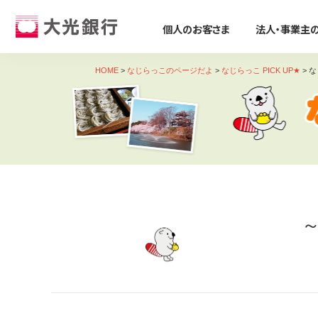
個人のお客さま
法人・事業主
個人のお客さま
法人・事業主のお客さま
株主・投資家のみなさま
大光銀行について
採用情報
HOME
>
なじらっこのページだよ
>
なじらっこ PICK UP★
>
な
個人のお客さま
ためる・ふやす
ビジネスサポート
株主・投資家のみなさま
大光銀行について
採用情報
そなえる・のこす
事業資金の調達
たいこうパーソナルe-バンキング
すべて見る
サービス すべて見る
すべて見る
すべて見る
すべて見る
すべて見る
すべて見る
サービスのご案内
ログイン
口座をひらく
たいこうSDGsサポートサービス
会社概要
会社情報
新卒採用募集要項
保険
ビジネス カードローン/フリーロー
デビット会員用 Web
（デビットカードをご利用のお客さま向け）
投資信託
Taiko Big Advance
電子公告
経営方針
会社概要
iDeCo
たいこう創業支援ローン「勇進」
サービスのご案内
ログイン
たいこうNavi
ビジネスマッチング・商談会
ディスクロージャー資料
トピックス
採用Q&A
遺言信託・遺産整理業務
主な事業性融資商品
たいこうインターネット投信
金融商品仲介
経営コンサルティング
業績・財務情報
関連会社
中途採用募集要項
相続手続き支援サービス
医療・介護・福祉分野
サービスのご案内
ログイン
各種預金
補助金・助成金
地域密着型金融への取組み
社会貢献活動
復職(ジョブ・リターン)制度要項
農業・六次産業分野
たいこうNavi
（たいこうNaviをご利用のお客さま向け）
えちご大花火支店
人材紹介業務
会社説明会動画
環境への取組み
環境・エネルギー分野