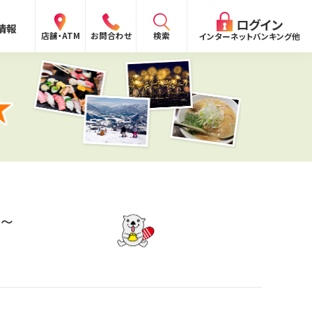
閉じる
ログイン
情報
検索
店舗・ATM
お問合わせ
インターネットバンキング他
検索
ログイン
〜
ログイン
～
ング
向け）
報
ログイン