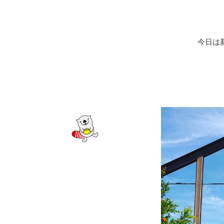
サービスのご案内
ログイン
（※）
外国為替・海外進出支援
株主総会
ダイバーシティ推進への取り組み
たいこうSDGs私募債
サービス
※たいこうNaviはウェルスナビ株式会社が提供するサービスです。
これより先のページは、ウェルスナビ株式会社が運営するサイトとなります。
創立80周年記念動画
ビジネスサポートサービス一覧
今日は
お役立ちリンク集