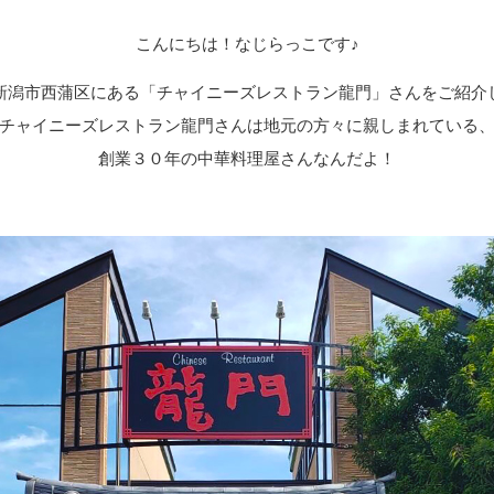
サービスのご案内
お知らせ
ことらサービス
こんにちは！なじらっこです♪
セミナー/イベント情報
年金受取
新潟市西蒲区にある
「チャイニーズレストラン龍門」さんをご紹介
貸金庫
チャイニーズレストラン龍門さんは
地元の方々に親しまれている
創業３０年の
中華料理屋さんなんだよ！