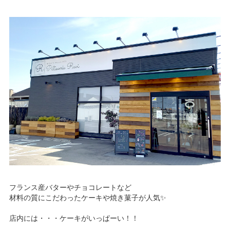
サービスのご案内
ログイン
たいこうNavi
（たいこうNaviをご利用のお客さま向け）
サービスのご案内
ログイン
（※）
※たいこうNaviはウェルスナビ株式会社が提供するサービスです。
これより先のページは、ウェルスナビ株式会社が運営するサイトとなりま
す。
法人のお客さま
フランス産バターやチョコレートなど
たいこうオフィスe-バンキング
材料の質にこだわったケーキや焼き菓子が人気✨
店内には・・・ケーキがいっぱーい！！
サービスのご案内