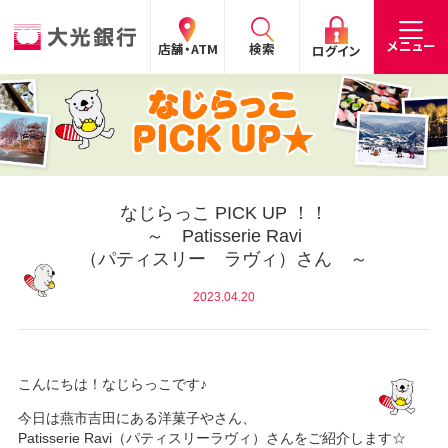
閉じる
閉じる
閉じる
メニュー
店舗・ATM
検索
ログイン
手数料
預金金利
お問合わせ
個人のお客さま
たいこうパーソナルe-バンキング
なじらっこ PICK UP ！！
～ Patisserie Ravi
個人の
法人の
企業・
採用
（パティスリー ラヴィ）さん ～
お客さま
お客さま
IR情報
情報
サービスのご案内
ログイン
2023.04.20
デビット会員用 Web
（デビットカードをご利用のお客さま向け）
こんにちは！なじらっこです♪
サービスのご案内
ログイン
今日は燕市吉田にある洋菓子やさん、
たいこうインターネット投信
Patisserie Ravi（パティスリーラヴィ）さんをご紹介します☆